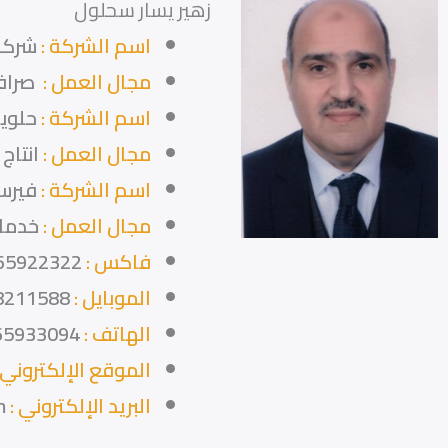
زهير يسار سحلول
اسم الشركة :
شركة
مجال العمل :
صرافة
اسم الشركة :
حلوي
مجال العمل :
انتاج و
اسم الشركة :
فيرس
مجال العمل :
خدمات
فاكس :
65922322
الموبايل :
8211588
الهاتف :
65933094
الموقع الإلكتروني 
البريد الإلكتروني :
m