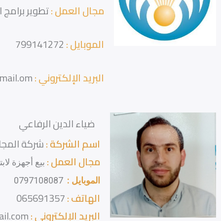
مجال العمل :
تطوير برامج ا
الموبايل :
799141272
البريد الإلكتروني :
i.qanah@gmail.om
ضياء الدين الرفاعي
اسم الشركة :
شركة المجال
مجال العمل :
بيع أجهزة لا
الموبايل :
0797108087
الهاتف :
065691357
البريد الإلكتروني :
rifai.rr@gmail.com