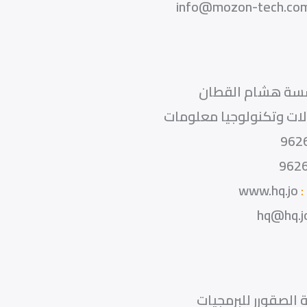
info@mozon-tech.co
ة هشام القطان
ات وتكنولوجيا معلومات
962
962
:
www.hq.jo
hq@hq.j
الصقورر للبرمجيات