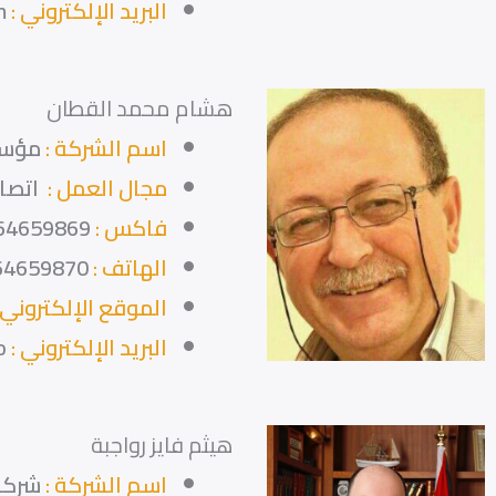
البريد الإلكتروني :
m
هشام محمد القطان
اسم الشركة :
مؤسس
مجال العمل :
اتصال
فاكس :
64659869
الهاتف :
64659870
الموقع الإلكتروني 
البريد الإلكتروني :
o
هيثم فايز رواجبة
اسم الشركة :
شركة 