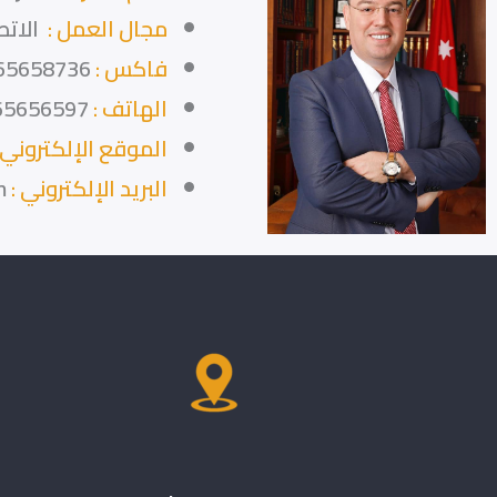
مجال العمل :
الاتص
فاكس :
65658736
الهاتف :
65656597
الموقع الإلكتروني 
البريد الإلكتروني :
m