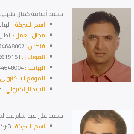
محمد أسامة كمال طهبوب
اسم الشركة :
البيا
مجال العمل :
تطبيق
فاكس :
64648007
الموبايل :
5619151
الهاتف :
64648004
الموقع الإلكتروني 
البريد الإلكتروني :
m
محمد علي عبدالجابر عبدالق
اسم الشركة :
شركة 