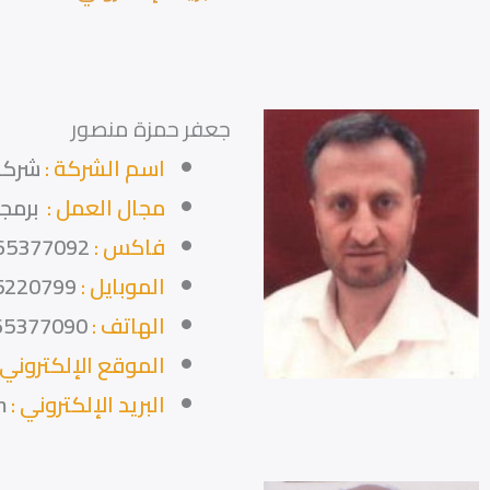
جعفر حمزة منصور
اسم الشركة :
شركة ا
مجال العمل :
برمجي
فاكس :
65377092
الموبايل :
5220799
الهاتف :
65377090
الموقع الإلكتروني 
البريد الإلكتروني :
m