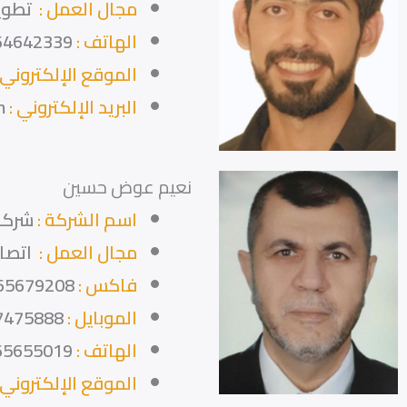
مجال العمل :
تطوير
الهاتف :
64642339
الموقع الإلكتروني 
البريد الإلكتروني :
m
نعيم عوض حسين
اسم الشركة :
شركة 
مجال العمل :
اتصال
فاكس :
65679208
الموبايل :
7475888
الهاتف :
65655019
الموقع الإلكتروني 