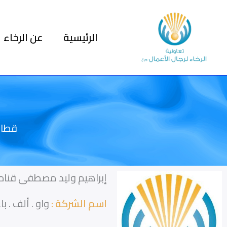
خطي
لى
الرئيسية
عن الرخاء
لمحتوى
قطاع
إبراهيم وليد مصطفى قناه
اسم الشركة :
واو . ألف . ب