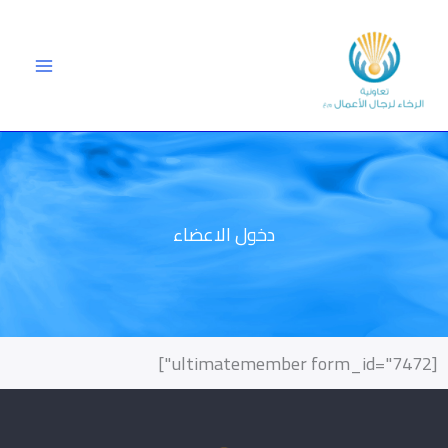
خطي
لى
لمحتوى
دخول الاعضاء
[ultimatemember form_id="7472"]