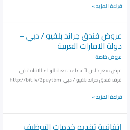
قراءة المزيد »
عروض فندق جراند بلفيو / دبي –
عروض
دولة الامارات العربية
فندق
جراند
عروض خاصة
بلفيو
عرض سعر خاص لأعضاء جمعية الرخاء للاقامة في
/
غرف فندق جراند بلفيو / دبي http://bit.ly/2puytbm
دبي
–
قراءة المزيد »
دولة
الامارات
العربية
اتفاقية تقديم خدمات التوظيف
اتفاقية