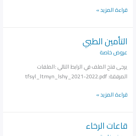
قراءة المزيد »
التأمين الطبي
التأمين
الطبي
عروض خاصة
يرجى فتح الملف في الرابط التالي :الملفات
المرفقة: tfsyl_ltmyn_lshy_2021-2022.pdf
قراءة المزيد »
قاعات الرخاء
قاعات
الرخاء