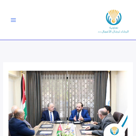
خطي
لى
لمحتوى