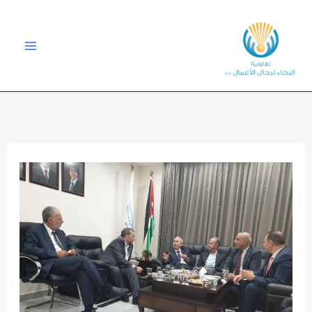
خطي
لى
لمحتوى