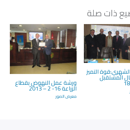
ع ذات صلة
لشهري:قوة التميز
ال المستقبل
ورشة عمل النهوض بقطاع
18
الزراعة 16- 2 – 2013
معرض الصور