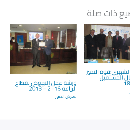
ع ذات صلة
لشهري:قوة التميز
ال المستقبل
ورشة عمل النهوض بقطاع
18
الزراعة 16- 2 – 2013
معرض الصور