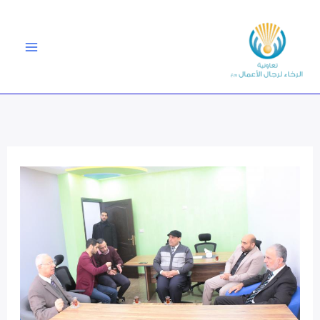
خطي
لى
لمحتوى