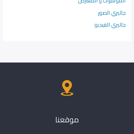
المؤتمرات و المعارض
جاليري الصور
جاليري الفيديو
موقعنا