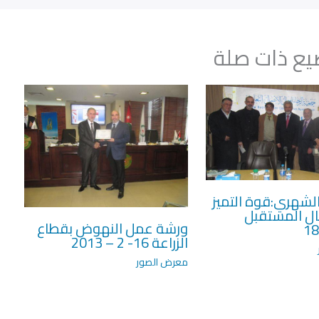
ع ذات صلة
لشهري:قوة التميز
ال المستقبل
ورشة عمل النهوض بقطاع
18
الزراعة 16- 2 – 2013
معرض الصور