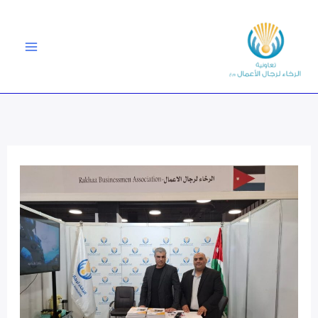
خطي
لى
لمحتوى