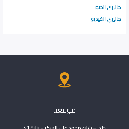
جاليري الصور
جاليري الفيديو
موقعنا
خلدا – شارع محمد علي السكر – بناية 41