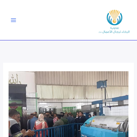
خطي
لى
لمحتوى