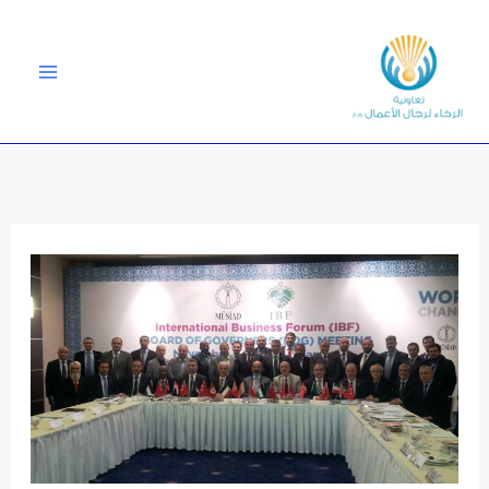
خطي
لى
لمحتوى