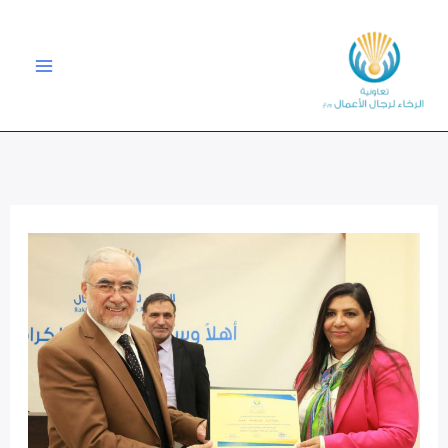
خطي
لى
لمحتوى