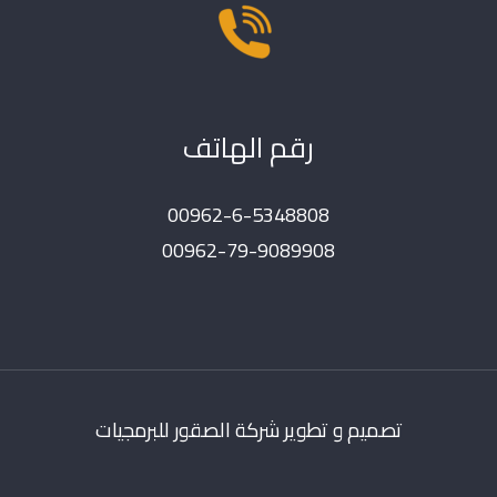
رقم الهاتف
00962-6-5348808
00962-79-9089908
تصميم و تطوير شركة الصقور للبرمجيات