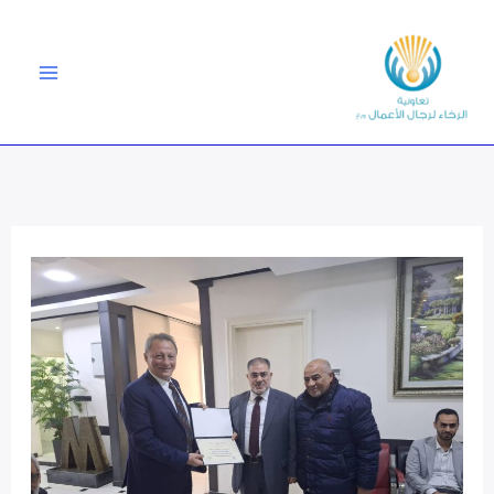
خطي
لى
لمحتوى