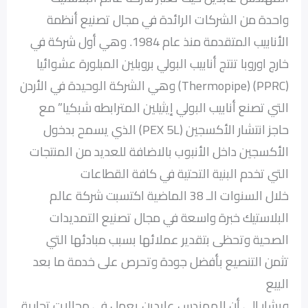
واحدة من الشركات الرائدة في مجال تصنيع أنظمة
الأنابيب المتقدمة منذ عام 1984. وهي أول شركة في
خارج اوروبا تنتج أنابيب البولي بروبلين المبلورة عشوائيا
(PPRC) (Thermopipe) وهي الشركة الوحيدة في الأردن
التي تصنع أنابيب البولي إيثيلين المترابطه شبكيا” مع
حاجز انتشار الأكسجين (PEX 5L) الذي يسمح بدخول
الأكسجين داخل الأنبوب بالاضافة للعديد من المنتجات
التي تخدم البنية التحتية في كافة القطاعات
خلال السنوات الـ 38 الماضية اكتسبت شركة عالم
البلاستيك خبرة واسعة في مجال تصنيع التمديدات
الصحية وتحظى بتقدير عملائها بسبب مبادئها التي
تثمن التنصيع بأفضل جودة وتحرص على خدمة ما بعد
البيع
ويشار الى أن المهندس عابدين يعمل في مجالات تجارية