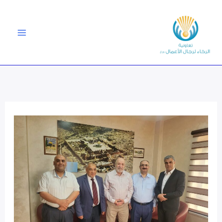
خطي
لى
لمحتوى