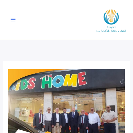
خطي
لى
لمحتوى