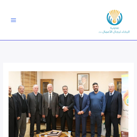
خطي
لى
لمحتوى