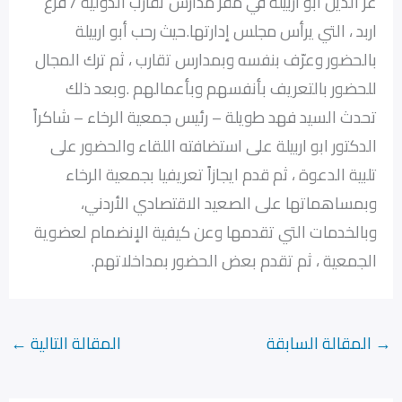
عز الدين ابو اربيلة في مقر مدارس تقارب الدولية / فرع
اربد ، التي يرأس مجلس إدارتها.حيث رحب أبو اربيلة
بالحضور وعرّف بنفسه وبمدارس تقارب ، ثم ترك المجال
للحضور بالتعريف بأنفسهم وبأعمالهم .وبعد ذلك
تحدث السيد فهد طويلة – رئيس جمعية الرخاء – شاكراً
الدكتور ابو اربيلة على استضافته اللقاء والحضور على
تلبية الدعوة ، ثم قدم ايجازاً تعريفيا بجمعية الرخاء
وبمساهماتها على الصعيد الاقتصادي الأردني،
وبالخدمات التي تقدمها وعن كيفية الإنضمام لعضوية
الجمعية ، ثم تقدم بعض الحضور بمداخلاتهم.
→
المقالة السابقة
المقالة التالية
←