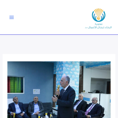
خطي
لى
لمحتوى