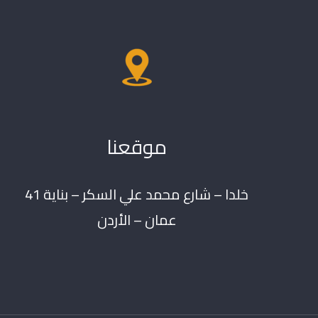
موقعنا
خلدا – شارع محمد علي السكر – بناية 41
عمان – الأردن