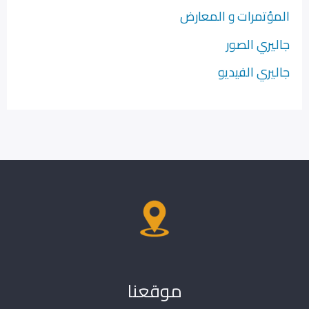
المؤتمرات و المعارض
جاليري الصور
جاليري الفيديو
موقعنا