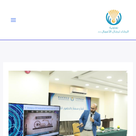
خطي
لى
لمحتوى