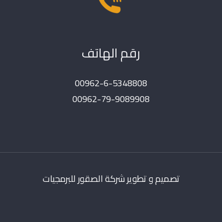
رقم الهاتف
00962-6-5348808
00962-79-9089908
تصميم و تطوير شركة الصقور للبرمجيات