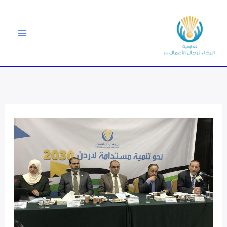
خطي
لى
لمحتوى