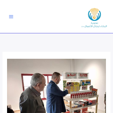
خطي
لى
لمحتوى