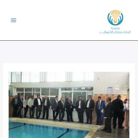
خطي
لى
لمحتوى