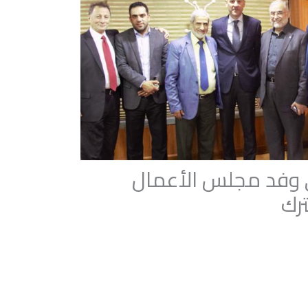
قي وفد مجلس الأعمال
رك‎